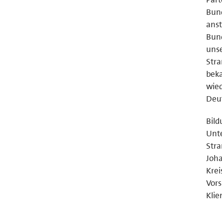
Bund
anst
Bund
unse
Stra
beka
wied
Deu
Bild
Unte
Stra
Joha
Krei
Vor
Kliem