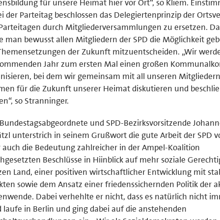
ensbildung für unsere Heimat hier vor Ort“, so Kliem. Einsti
i der Parteitag beschlossen das Delegiertenprinzip der Ortsv
Parteitagen durch Mitgliederversammlungen zu ersetzen. Da
e man bewusst allen Mitgliedern der SPD die Möglichkeit ge
 Themensetzungen der Zukunft mitzuentscheiden. „Wir werd
kommenden Jahr zum ersten Mal einen großen Kommunalko
nisieren, bei dem wir gemeinsam mit all unseren Mitgliedern
en für die Zukunft unserer Heimat diskutieren und beschli
en“, so Stranninger.
 Bundestagsabgeordnete und SPD-Bezirksvorsitzende Johann
tzl unterstrich in seinem Grußwort die gute Arbeit der SPD vo
 auch die Bedeutung zahlreicher in der Ampel-Koalition
hgesetzten Beschlüsse in Hiinblick auf mehr soziale Gerechti
en Land, einer positiven wirtschaftlicher Entwicklung mit sta
ten sowie dem Ansatz einer friedenssichernden Politik der a
enwende. Dabei verhehlte er nicht, dass es natürlich nicht i
 laufe in Berlin und ging dabei auf die anstehenden