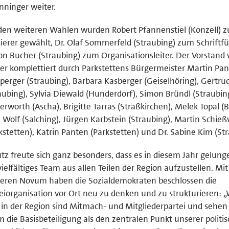
nninger weiter.
den weiteren Wahlen wurden Robert Pfannenstiel (Konzell) 
ierer gewählt, Dr. Olaf Sommerfeld (Straubing) zum Schriftf
n Bucher (Straubing) zum Organisationsleiter. Der Vorstand 
er komplettiert durch Parkstettens Bürgermeister Martin Pan
perger (Straubing), Barbara Kasberger (Geiselhöring), Gertru
aubing), Sylvia Diewald (Hunderdorf), Simon Bründl (Straubin
erworth (Ascha), Brigitte Tarras (Straßkirchen), Melek Topal (
a Wolf (Salching), Jürgen Karbstein (Straubing), Martin Schie
kstetten), Katrin Panten (Parkstetten) und Dr. Sabine Kim (Str
tz freute sich ganz besonders, dass es in diesem Jahr gelung
vielfältiges Team aus allen Teilen der Region aufzustellen. Mi
eren Novum haben die Sozialdemokraten beschlossen die
eiorganisation vor Ort neu zu denken und zu strukturieren: „W
in der Region sind Mitmach- und Mitgliederpartei und sehen
m die Basisbeteiligung als den zentralen Punkt unserer politi