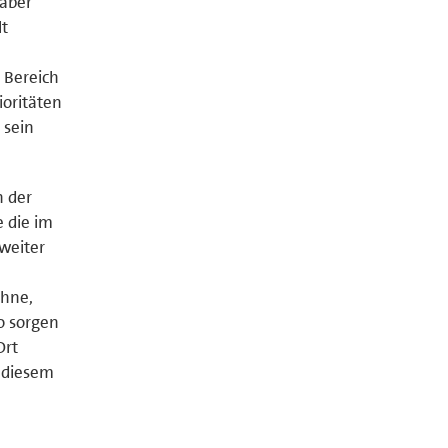
 aber
lt
 Bereich
ioritäten
 sein
n der
 die im
weiter
öhne,
o sorgen
Ort
s diesem