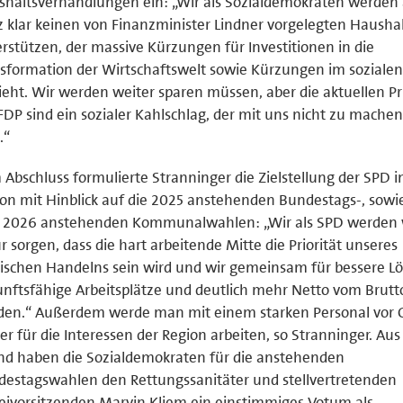
haltsverhandlungen ein: „Wir als Sozialdemokraten werden
 klar keinen von Finanzminister Lindner vorgelegten Hausha
rstützen, der massive Kürzungen für Investitionen in die
sformation der Wirtschaftswelt sowie Kürzungen im sozialen
ieht. Wir werden weiter sparen müssen, aber die aktuellen Pr
FDP sind ein sozialer Kahlschlag, der mit uns nicht zu machen
.“
Abschluss formulierte Stranninger die Zielstellung der SPD i
on mit Hinblick auf die 2025 anstehenden Bundestags-, sowie
r 2026 anstehenden Kommunalwahlen: „Wir als SPD werden 
r sorgen, dass die hart arbeitende Mitte die Priorität unseres
tischen Handelns sein wird und wir gemeinsam für bessere L
nftsfähige Arbeitsplätze und deutlich mehr Netto vom Brutt
den.“ Außerdem werde man mit einem starken Personal vor 
er für die Interessen der Region arbeiten, so Stranninger. Au
d haben die Sozialdemokraten für die anstehenden
estagswahlen den Rettungssanitäter und stellvertretenden
eivorsitzenden Marvin Kliem ein einstimmiges Votum als