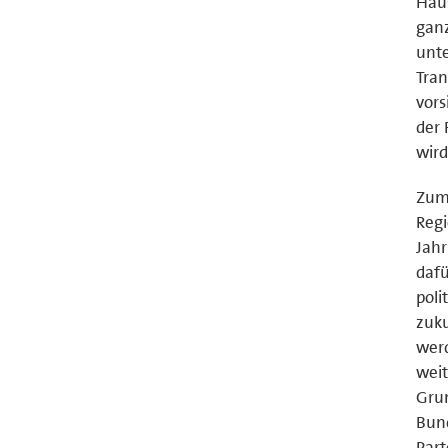
Haus
ganz
unte
Tran
vors
der 
wird
Zum 
Regi
Jah
dafü
poli
zuku
wer
weit
Grun
Bund
Part