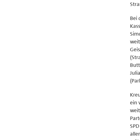
Stra
Bei 
Kass
Simo
weit
Geis
(Str
Butt
Juli
(Par
Kreu
ein 
weit
Part
SPD 
alle