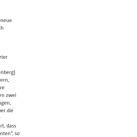
 neue
ch
eter
enberg)
ern,
re
nen zwei
ngen,
ber die
r
t, dass
nten“, so