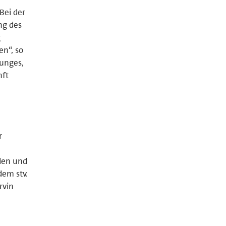
Bei der
ng des
g
en“, so
junges,
nft
r
B
nden und
dem stv.
rvin