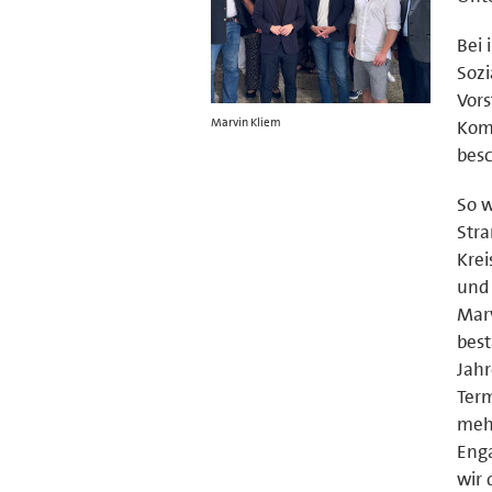
Bei 
Sozi
Vor
Marvin Kliem
Komm
besc
So w
Stra
Krei
und 
Marv
best
Jahr
Term
mehr
Enga
wir 