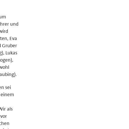
zum
ührer und
wird
ten, Eva
d Gruber
g), Lukas
Bogen),
ßwohl
aubing).
en sei
t einem
ir als
 vor
schen