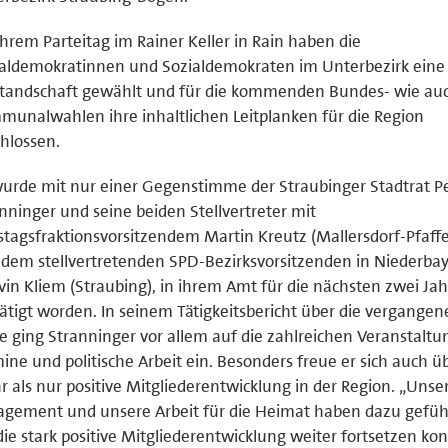
ihrem Parteitag im Rainer Keller in Rain haben die
aldemokratinnen und Sozialdemokraten im Unterbezirk eine
standschaft gewählt und für die kommenden Bundes- wie au
unalwahlen ihre inhaltlichen Leitplanken für die Region
hlossen.
urde mit nur einer Gegenstimme der Straubinger Stadtrat P
nninger und seine beiden Stellvertreter mit
stagsfraktionsvorsitzendem Martin Kreutz (Mallersdorf-Pfaff
dem stellvertretenden SPD-Bezirksvorsitzenden in Niederbay
in Kliem (Straubing), in ihrem Amt für die nächsten zwei Jah
ätigt worden. In seinem Tätigkeitsbericht über die vergange
e ging Stranninger vor allem auf die zahlreichen Veranstaltu
ine und politische Arbeit ein. Besonders freue er sich auch ü
 als nur positive Mitgliederentwicklung in der Region. „Unse
gement und unsere Arbeit für die Heimat haben dazu geführ
die stark positive Mitgliederentwicklung weiter fortsetzen kon