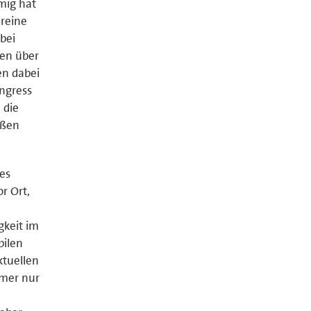
mmig hat
ereine
bei
ben über
en dabei
ngress
 die
eßen
es
r Ort,
gkeit im
bilen
ktuellen
mmer nur