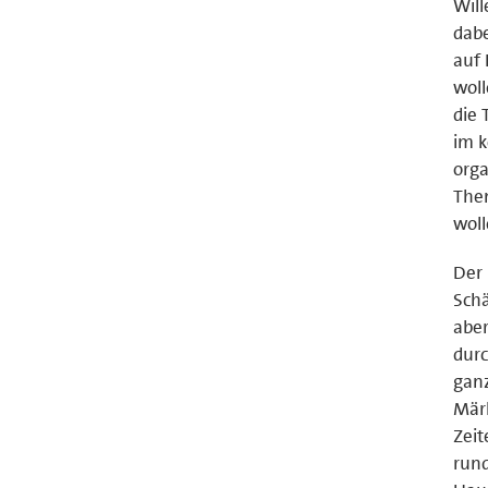
Will
dabe
auf 
woll
die
im 
orga
Them
woll
Der
Schä
aber
durc
ganz
Märk
Zeit
rund