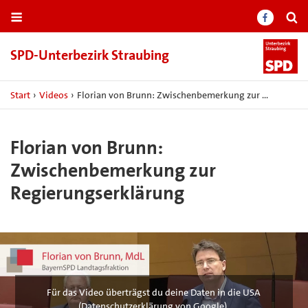
SPD-​Unterbezirk Straubing
Start
›
Videos
›
Florian von Brunn: Zwischenbemerkung zur …
Florian von Brunn:
Zwischenbemerkung zur
Regierungserklärung
Für das Video überträgst du deine Daten in die USA
(
Datenschutzerklärung von Google
).